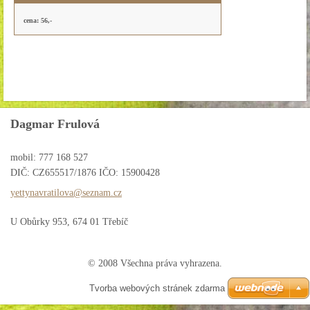
cena: 56,-
Dagmar Frulová
mobil: 777 168 527
DIČ: CZ655517/1876 IČO: 15900428
yettynav
ratilova
@seznam.
cz
U Obůrky 953, 674 01 Třebíč
© 2008 Všechna práva vyhrazena.
Tvorba webových stránek zdarma