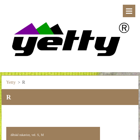
Yetty
>
R
R
dětské rukavice, vel. S, M