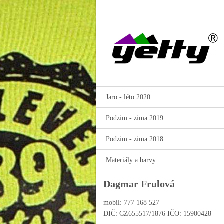
Jaro - léto 2020
Podzim - zima 2019
Podzim - zima 2018
Materiály a barvy
Dagmar Frulová
mobil: 777 168 527
DIČ: CZ655517/1876 IČO: 15900428