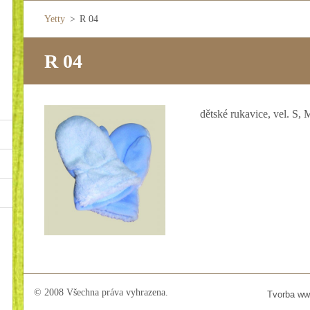
Yetty
>
R 04
R 04
dětské rukavice, vel. S, 
© 2008 Všechna práva vyhrazena.
Tvorba ww