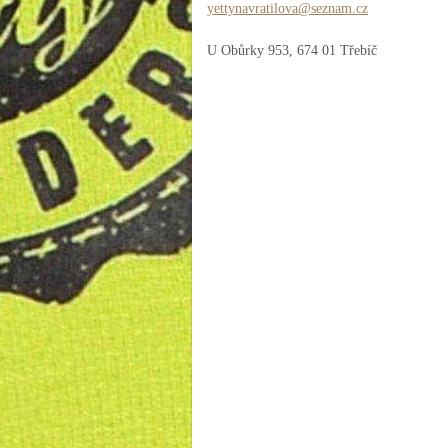
yettynav
ratilova
@seznam.
cz
U Obůrky 953, 674 01 Třebíč