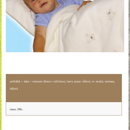
polštářek + deka = termoset (fleece s výšivkou), barvy pouze: růžová, sv. modrá, smetana,
béžová
cena: 290,-