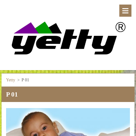
Yetty
>
P 01
P 01