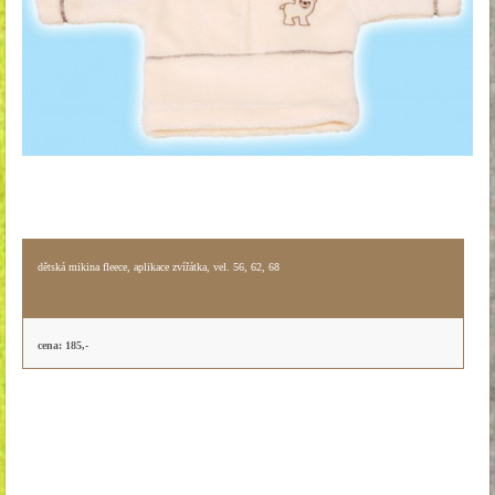
dětská mikina fleece, aplikace zvířátka, vel. 56, 62, 68
cena: 185,-