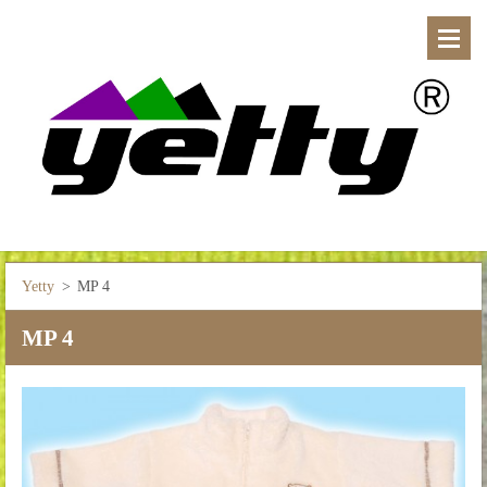
Yetty
>
MP 4
MP 4