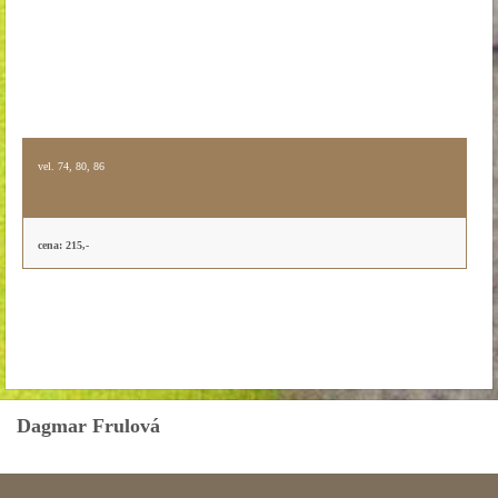
vel. 74, 80, 86
cena: 215,-
Dagmar Frulová
mobil: 777 168 527