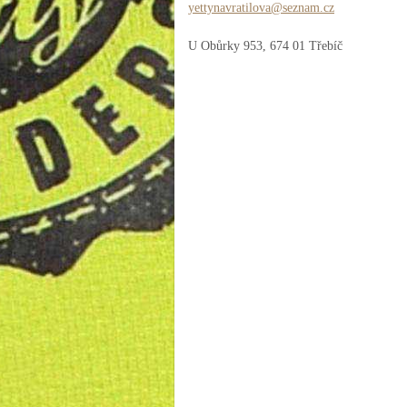
yettynav
ratilova
@seznam.
cz
U Obůrky 953, 674 01 Třebíč