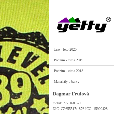
Jaro - léto 2020
Podzim - zima 2019
Podzim - zima 2018
Materiály a barvy
Dagmar Frulová
mobil: 777 168 527
DIČ: CZ655517/1876 IČO: 15900428