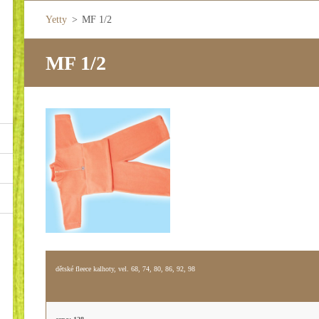
Yetty
>
MF 1/2
MF 1/2
dětské fleece kalhoty, vel. 68, 74, 80, 86, 92, 98