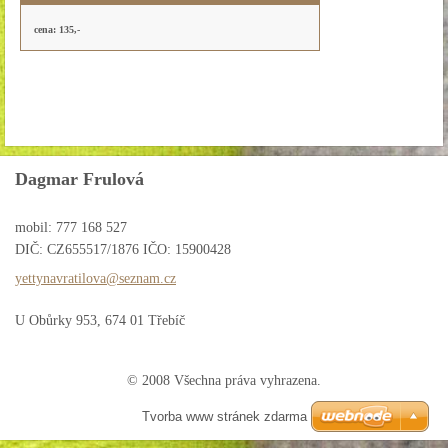
cena: 135,-
Dagmar Frulová
mobil: 777 168 527
DIČ: CZ655517/1876 IČO: 15900428
yettynav
ratilova
@seznam.
cz
U Obůrky 953, 674 01 Třebíč
© 2008 Všechna práva vyhrazena.
Tvorba www stránek zdarma