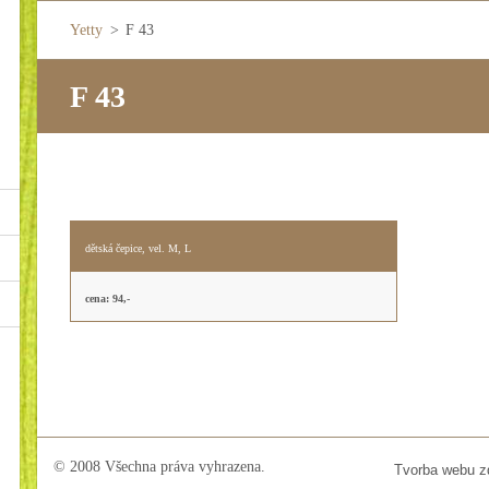
Yetty
>
F 43
F 43
dětská čepice, vel. M, L
cena: 94,-
© 2008 Všechna práva vyhrazena.
Tvorba webu 