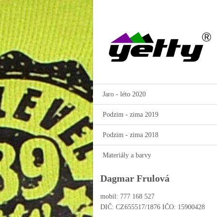
Jaro - léto 2020
Podzim - zima 2019
Podzim - zima 2018
Materiály a barvy
Dagmar Frulová
mobil: 777 168 527
DIČ: CZ655517/1876 IČO: 15900428