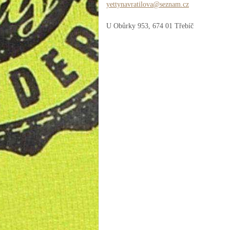
yettynav
ratilova
@seznam.
cz
U Obůrky 953, 674 01 Třebíč