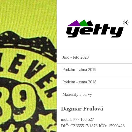
Jaro - léto 2020
Podzim - zima 2019
Podzim - zima 2018
Materiály a barvy
Dagmar Frulová
mobil: 777 168 527
DIČ: CZ655517/1876 IČO: 15900428