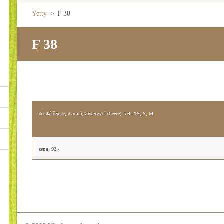
Yetty
>
F 38
F 38
dětská čepice, dvojitá, zavazovací (fleece), vel. XS, S, M
cena: 92,-