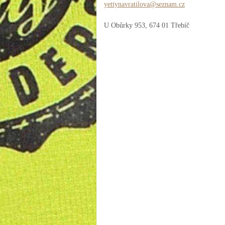
yettynav
ratilova
@seznam.
cz
U Obůrky 953, 674 01 Třebíč