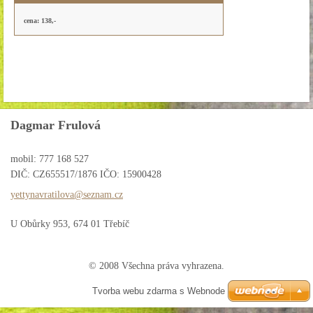
cena: 138,-
Dagmar Frulová
mobil: 777 168 527
DIČ: CZ655517/1876 IČO: 15900428
yettynav
ratilova
@seznam.
cz
U Obůrky 953, 674 01 Třebíč
© 2008 Všechna práva vyhrazena.
Tvorba webu zdarma s Webnode