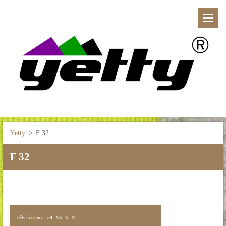
Yetty
>
F 32
F 32
dětská čepice, vel. XS, S, M