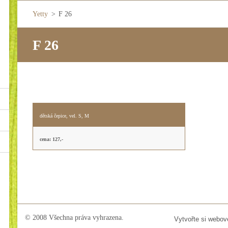
Yetty
>
F 26
F 26
dětská čepice, vel. S, M
cena: 127,-
© 2008 Všechna práva vyhrazena.
Vytvořte si webov