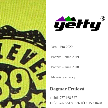
Jaro - léto 2020
Podzim - zima 2019
Podzim - zima 2018
Materiály a barvy
Dagmar Frulová
mobil: 777 168 527
DIČ: CZ655517/1876 IČO: 15900428