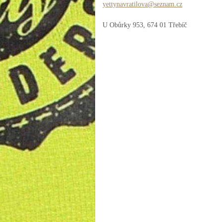
yettynav
ratilova
@seznam.
cz
U Obůrky 953, 674 01 Třebíč