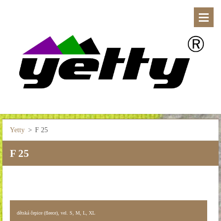
Yetty
>
F 25
F 25
dětská čepice (fleece), vel. S, M, L, XL