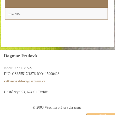
cena: 102,-
Dagmar Frulová
mobil: 777 168 527
DIČ: CZ655517/1876 IČO: 15900428
yettynav
ratilova
@seznam.
cz
U Obůrky 953, 674 01 Třebíč
© 2008 Všechna práva vyhrazena.