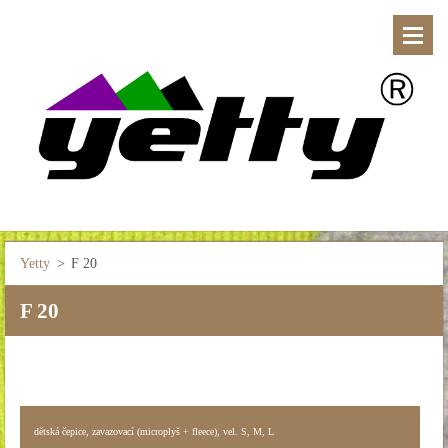
Yetty
>
F 20
F 20
dětská čepice, zavazovací (microplyš + fleece), vel. S, M, L