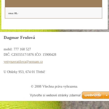
cena: 88,-
Dagmar Frulová
mobil: 777 168 527
DIČ: CZ655517/1876 IČO: 15900428
yettynav
ratilova
@seznam.
cz
U Obůrky 953, 674 01 Třebíč
© 2008 Všechna práva vyhrazena.
Vytvořte si webové stránky zdarma!