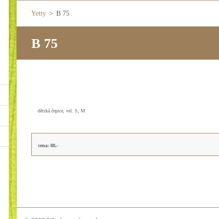
Yetty
>
B 75
B 75
dětská čepice, vel. S, M
cena: 88,-