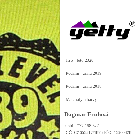
Jaro - léto 2020
Podzim - zima 2019
Podzim - zima 2018
Materiály a barvy
Dagmar Frulová
mobil: 777 168 527
DIČ: CZ655517/1876 IČO: 15900428