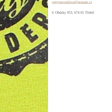
yettynav
ratilova
@seznam.
cz
U Obůrky 953, 674 01 Třebíč