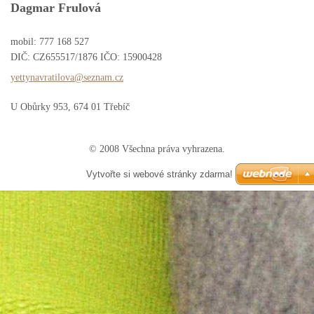
Dagmar Frulová
mobil: 777 168 527
DIČ: CZ655517/1876 IČO: 15900428
yettynav
ratilova
@seznam.
cz
U Obůrky 953, 674 01 Třebíč
© 2008 Všechna práva vyhrazena.
Vytvořte si webové stránky zdarma!