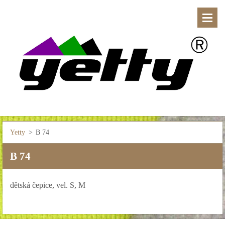
Yetty
>
B 74
B 74
dětská čepice, vel. S, M