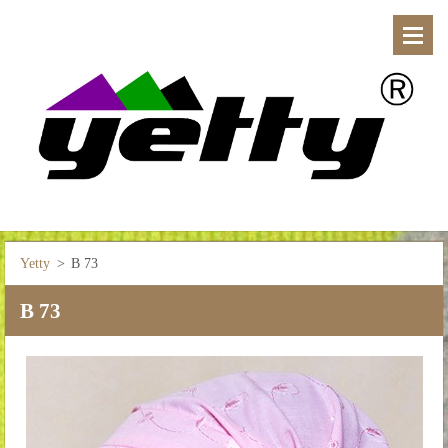
Yetty
>
B 73
B 73