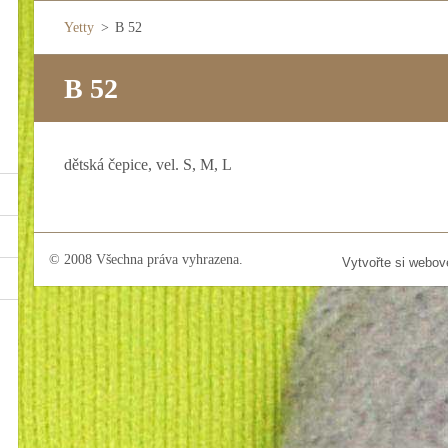
Yetty
>
B 52
B 52
dětská čepice, vel. S, M, L
© 2008 Všechna práva vyhrazena.
Vytvořte si webov