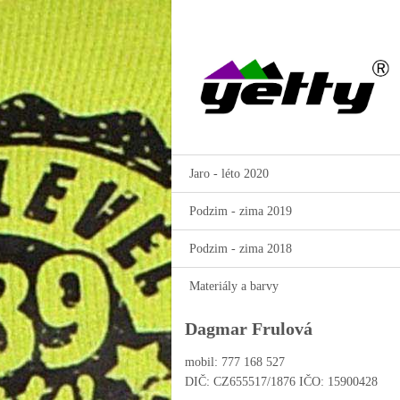
Jaro - léto 2020
Podzim - zima 2019
Podzim - zima 2018
Materiály a barvy
Dagmar Frulová
mobil: 777 168 527
DIČ: CZ655517/1876 IČO: 15900428