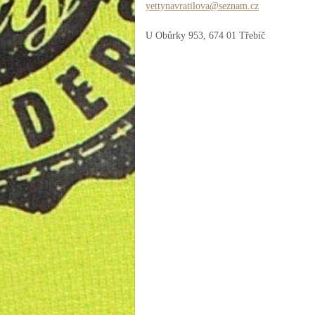
yettynav
ratilova
@seznam.
cz
U Obůrky 953, 674 01 Třebíč