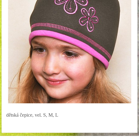
dětská čepice, vel. S, M, L