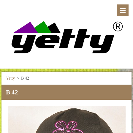
Yetty
>
B 42
B 42