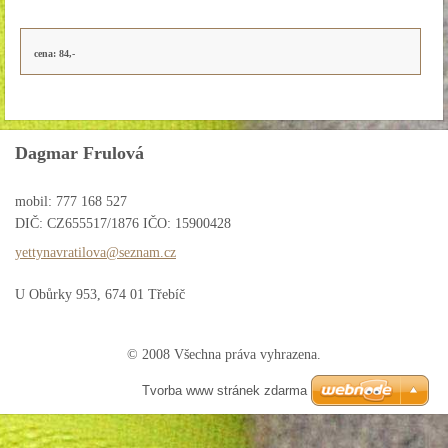
cena: 84,-
Dagmar Frulová
mobil: 777 168 527
DIČ: CZ655517/1876 IČO: 15900428
yettynav
ratilova
@seznam.
cz
U Obůrky 953, 674 01 Třebíč
© 2008 Všechna práva vyhrazena.
Tvorba www stránek zdarma