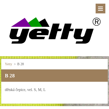
Yetty
>
B 28
B 28
dětská čepice, vel. S, M, L