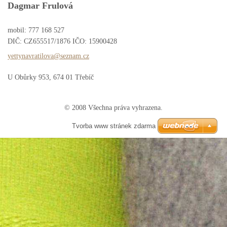
Dagmar Frulová
mobil: 777 168 527
DIČ: CZ655517/1876 IČO: 15900428
yettynav
ratilova
@seznam.
cz
U Obůrky 953, 674 01 Třebíč
© 2008 Všechna práva vyhrazena.
Tvorba www stránek zdarma