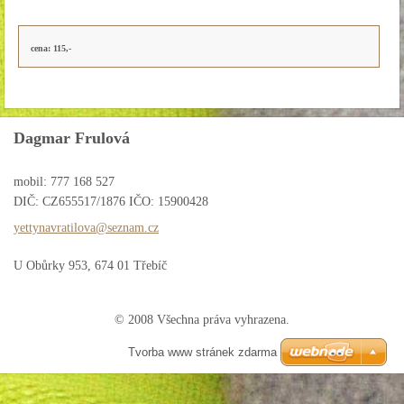
cena: 115,-
Dagmar Frulová
mobil: 777 168 527
DIČ: CZ655517/1876 IČO: 15900428
yettynav
ratilova
@seznam.
cz
U Obůrky 953, 674 01 Třebíč
© 2008 Všechna práva vyhrazena.
Tvorba www stránek zdarma