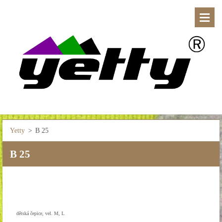
Yetty
>
B 25
B 25
dětská čepice, vel. M, L