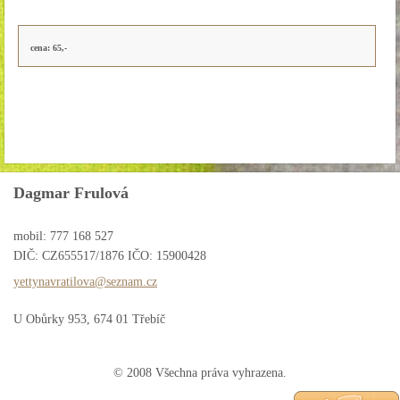
cena: 65,-
Dagmar Frulová
mobil: 777 168 527
DIČ: CZ655517/1876 IČO: 15900428
yettynav
ratilova
@seznam.
cz
U Obůrky 953, 674 01 Třebíč
© 2008 Všechna práva vyhrazena.