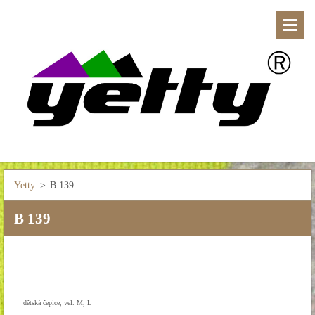
Yetty
>
B 139
B 139
dětská čepice, vel. M, L