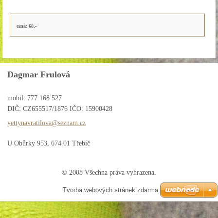
cena: 68,-
Dagmar Frulová
mobil: 777 168 527
DIČ: CZ655517/1876 IČO: 15900428
yettynav
ratilova
@seznam.
cz
U Obůrky 953, 674 01 Třebíč
© 2008 Všechna práva vyhrazena.
Tvorba webových stránek zdarma