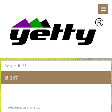
Yetty
>
B 137
B 137
dětská čepice, vel. S, M, L, XL