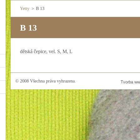
Yetty
>
B 13
B 13
dětská čepice, vel. S, M, L
© 2008 Všechna práva vyhrazena.
Tvorba ww