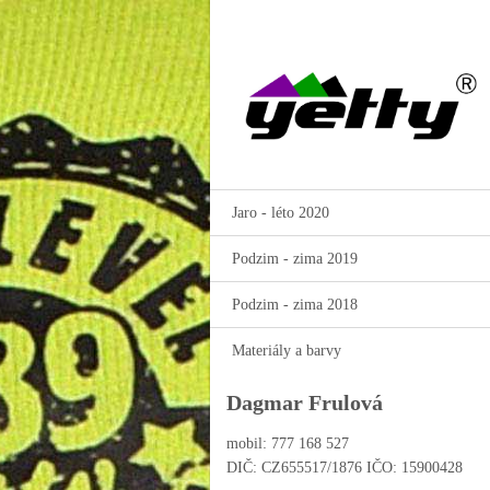
Jaro - léto 2020
Podzim - zima 2019
Podzim - zima 2018
Materiály a barvy
Dagmar Frulová
mobil: 777 168 527
DIČ: CZ655517/1876 IČO: 15900428