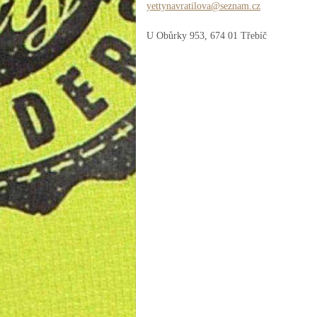
yettynav
ratilova
@seznam.
cz
U Obůrky 953, 674 01 Třebíč