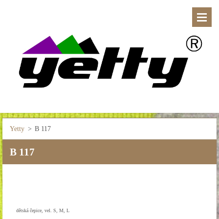
Yetty
>
B 117
B 117
dětská čepice, vel. S, M, L