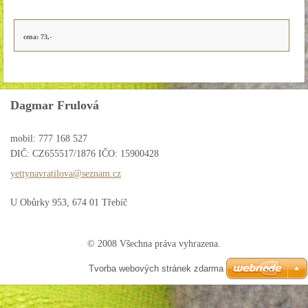
cena: 73,-
Dagmar Frulová
mobil: 777 168 527
DIČ: CZ655517/1876 IČO: 15900428
yettynav
ratilova
@seznam.
cz
U Obůrky 953, 674 01 Třebíč
© 2008 Všechna práva vyhrazena.
Tvorba webových stránek zdarma