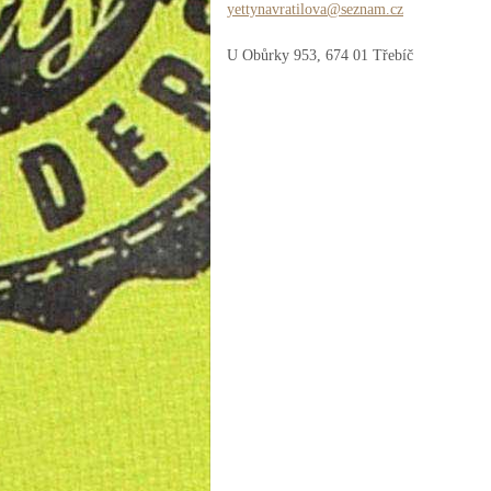
yettynav
ratilova
@seznam.
cz
U Obůrky 953, 674 01 Třebíč