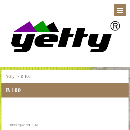
Yetty
>
B 100
B 100
dětská čepice, vel. S, M