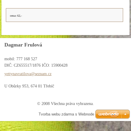
cena: 62,-
Dagmar Frulová
mobil: 777 168 527
DIČ: CZ655517/1876 IČO: 15900428
yettynav
ratilova
@seznam.
cz
U Obůrky 953, 674 01 Třebíč
© 2008 Všechna práva vyhrazena.
Tvorba webu zdarma s Webnode