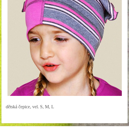
dětská čepice, vel. S, M, L