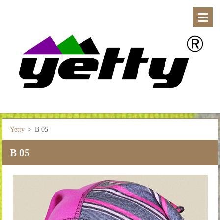
Yetty
>
B 05
B 05