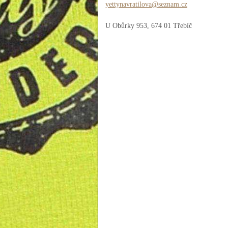
yettynav
ratilova
@seznam.
cz
U Obůrky 953, 674 01 Třebíč