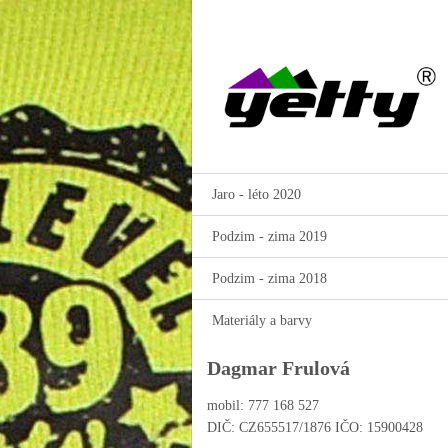
Jaro - léto 2020
Podzim - zima 2019
Podzim - zima 2018
Materiály a barvy
Dagmar Frulová
mobil: 777 168 527
DIČ: CZ655517/1876 IČO: 15900428