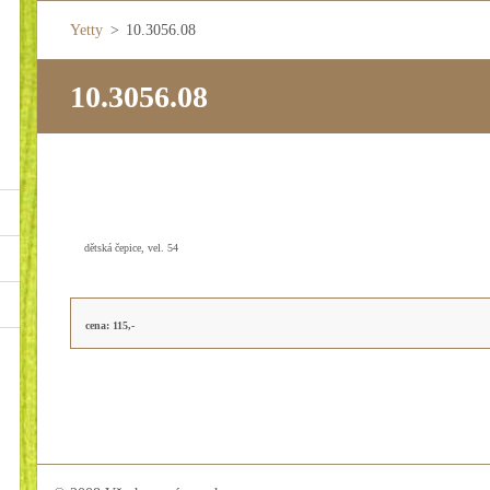
Yetty
>
10.3056.08
10.3056.08
dětská čepice, vel. 54
cena: 115,-