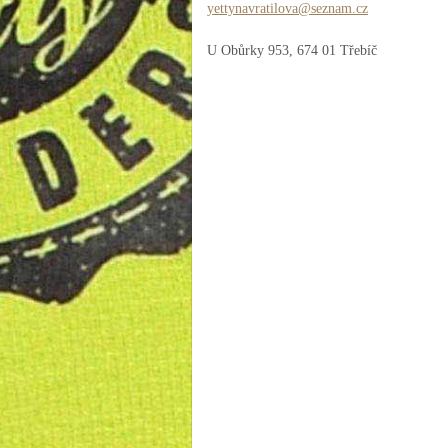
yettynav
ratilova
@seznam.
cz
U Obůrky 953, 674 01 Třebíč