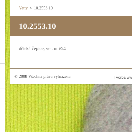
Yetty
>
10.2553.10
10.2553.10
dětská čepice, vel. uni/54
© 2008 Všechna práva vyhrazena.
Tvorba ww