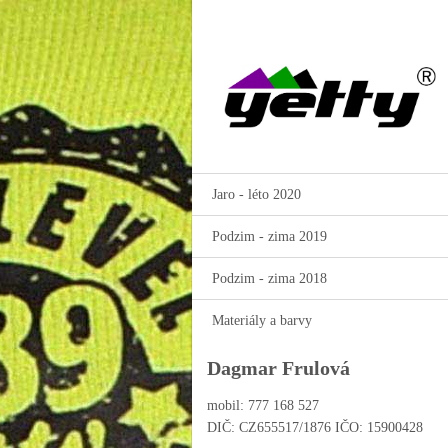
Jaro - léto 2020
Podzim - zima 2019
Podzim - zima 2018
Materiály a barvy
Dagmar Frulová
mobil: 777 168 527
DIČ: CZ655517/1876 IČO: 15900428