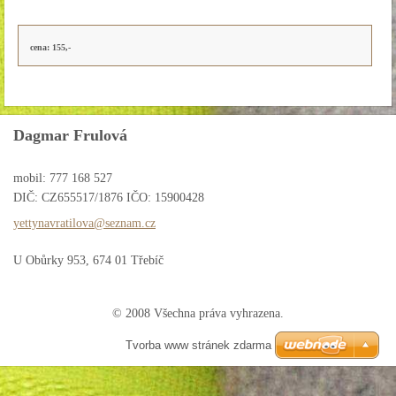
cena: 155,-
Dagmar Frulová
mobil: 777 168 527
DIČ: CZ655517/1876 IČO: 15900428
yettynav
ratilova
@seznam.
cz
U Obůrky 953, 674 01 Třebíč
© 2008 Všechna práva vyhrazena.
Tvorba www stránek zdarma