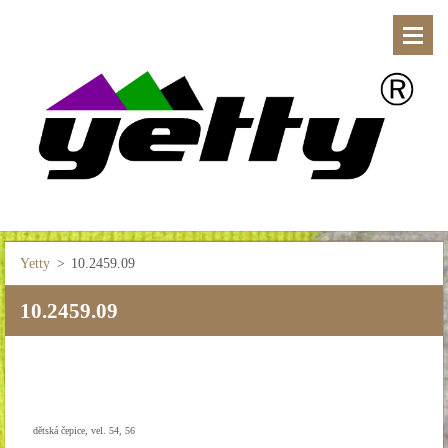
Yetty
>
10.2459.09
10.2459.09
dětská čepice, vel. 54, 56