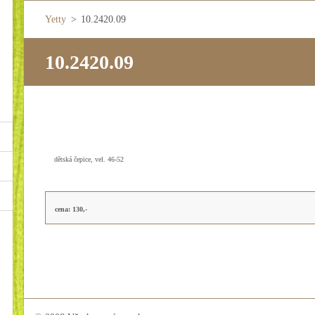
Yetty
>
10.2420.09
10.2420.09
dětská čepice, vel. 46-52
cena: 130,-