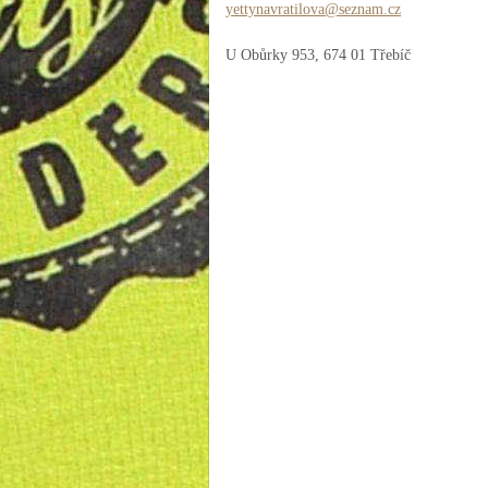
yettynav
ratilova
@seznam.
cz
U Obůrky 953, 674 01 Třebíč