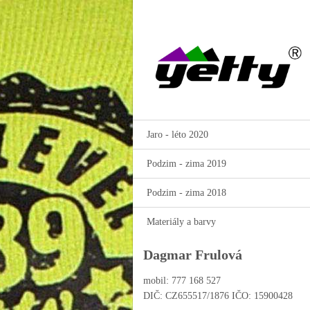
Jaro - léto 2020
Podzim - zima 2019
Podzim - zima 2018
Materiály a barvy
Dagmar Frulová
mobil: 777 168 527
DIČ: CZ655517/1876 IČO: 15900428