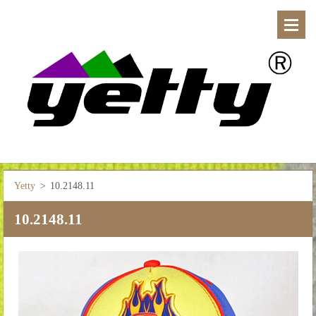
Yetty
>
10.2148.11
10.2148.11